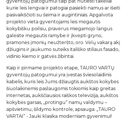
gyventojų patogumui taip pat nutiesti takeliai
kurie leis lengvai ir patogiai pasiekti namus ar išeiti
pasivaikščioti su šeima ir augintiniais. Apgalvota
projekto vieta gyventojams leis mėgautis
kokybišku poilsiu, pravėrus miegamojo langus
galėsite mėgautis ramybe ir įkvėpti gryno,
pramonės įmonių neužteršto, oro. Vėlų vakarą akį
džiugins ir jaukumo suteiks itališko stiliaus fasado,
vidinio kiemo ir gatvės žibintai.
Kaip ir pirmame projekto etape, TAURO VARTŲ
gyventojų patogumui yra įvestas šviesolaidinis
kabelis, kuris leis Jums džiaugtis aukštos kokybės
šiuolaikinėmis paslaugomis tokiomis kaip greitas
internetas, aukščiausios raiškos televizija, aukštos
kokybės garsas, „protingu“ namų valdymu –
apšvietimu, šildymo kontrole, apsauga. „TAURO
VARTAI“ - Jauki klasika moderniam gyvenimui!