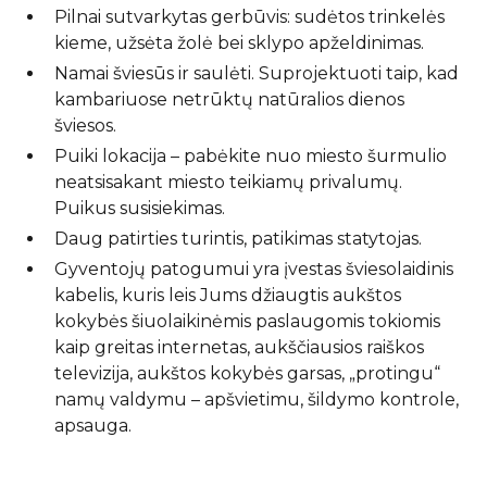
Pilnai sutvarkytas gerbūvis: sudėtos trinkelės
kieme, užsėta žolė bei sklypo apželdinimas.
Namai šviesūs ir saulėti. Suprojektuoti taip, kad
kambariuose netrūktų natūralios dienos
šviesos.
Puiki lokacija – pabėkite nuo miesto šurmulio
neatsisakant miesto teikiamų privalumų.
Puikus susisiekimas.
Daug patirties turintis, patikimas statytojas.
Gyventojų patogumui yra įvestas šviesolaidinis
kabelis, kuris leis Jums džiaugtis aukštos
kokybės šiuolaikinėmis paslaugomis tokiomis
kaip greitas internetas, aukščiausios raiškos
televizija, aukštos kokybės garsas, „protingu“
namų valdymu – apšvietimu, šildymo kontrole,
apsauga.