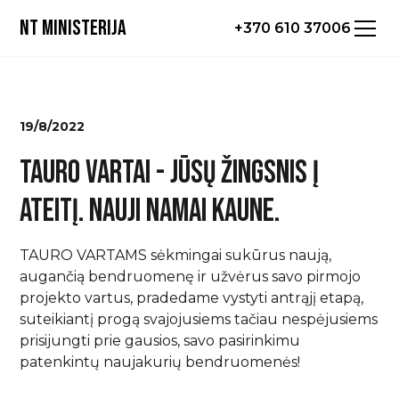
NT ministerija
+370 610 37006
19/8/2022
TAURO VARTAI - JŪSŲ ŽINGSNIS Į
ATEITĮ. NAUJI NAMAI KAUNE.
TAURO VARTAMS sėkmingai sukūrus naują,
augančią bendruomenę ir užvėrus savo pirmojo
projekto vartus, pradedame vystyti antrąjį etapą,
suteikiantį progą svajojusiems tačiau nespėjusiems
prisijungti prie gausios, savo pasirinkimu
patenkintų naujakurių bendruomenės!