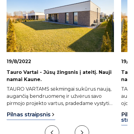
19/8/2022
19/8
Tauro Vartai - Jūsų žingsnis į ateitį. Nauji
Tauro
namai Kaune.
nama
TAURO VARTAMS sėkmingai sukūrus naują,
TAUR
augančią bendruomenę ir užvėrus savo
auga
pirmojo projekto vartus, pradedame vystyti
ojo p
antrąjį etapą, suteikiantį progą svajojusiems
į eta
Pilnas straipsnis
Piln
tačiau nespėjusiems prisijungti prie gausios,
nespė
stra
savo pasirinkimu patenkintų naujakurių
siri
bendruomenės!
enės!