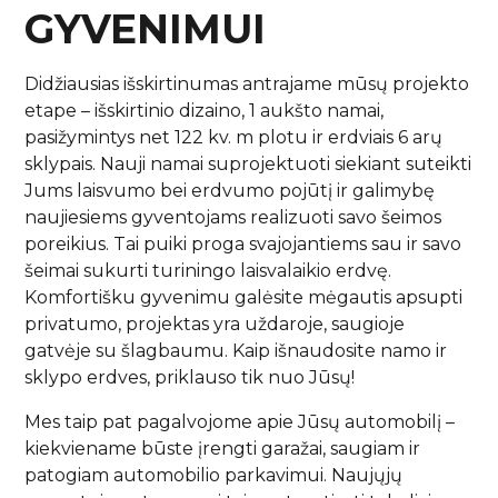
GYVENIMUI
Didžiausias išskirtinumas antrajame mūsų projekto
etape – išskirtinio dizaino, 1 aukšto namai,
pasižymintys net 122 kv. m plotu ir erdviais 6 arų
sklypais. Nauji namai suprojektuoti siekiant suteikti
Jums laisvumo bei erdvumo pojūtį ir galimybę
naujiesiems gyventojams realizuoti savo šeimos
poreikius. Tai puiki proga svajojantiems sau ir savo
šeimai sukurti turiningo laisvalaikio erdvę.
Komfortišku gyvenimu galėsite mėgautis apsupti
privatumo, projektas yra uždaroje, saugioje
gatvėje su šlagbaumu. Kaip išnaudosite namo ir
sklypo erdves, priklauso tik nuo Jūsų!
Mes taip pat pagalvojome apie Jūsų automobilį –
kiekviename būste įrengti garažai, saugiam ir
patogiam automobilio parkavimui. Naujųjų