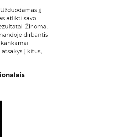
. Užduodamas jį
as atlikti savo
rezultatai. Žinoma,
omandoje dirbantis
 pakankamai
 atsakys į kitus,
ionalais