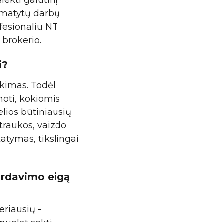
iekti galutinį
numatytų darbų
ofesionaliu NT
 brokerio.
i?
ekimas. Todėl
noti, kokiomis
lios būtiniausių
traukos, vaizdo
tatymas, tikslingai
ardavimo eigą
eriausių -