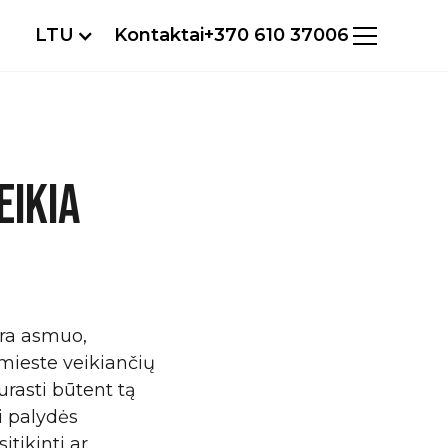
LTU
Kontaktai
+370 610 37006
EIKIA
ra asmuo,
 mieste veikiančių
urasti būtent tą
i palydės
itikinti ar