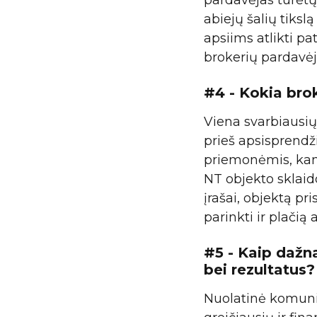
pardavėjas turėtų 
abiejų šalių tiks
apsiims atlikti pa
brokerių pardavėjo
#4 - Kokia bro
Viena svarbiausių
prieš apsisprendž
priemonėmis, kana
NT objekto sklaid
įrašai, objektą pr
parinkti ir plačią
#5 - Kaip dažn
bei rezultatus?
Nuolatinė komunik