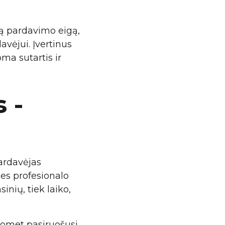
mą pardavimo eigą,
vėjui. Įvertinus
oma sutartis ir
 -
pardavėjas
ies profesionalo
inių, tiek laiko,
uomet pasiruošusi