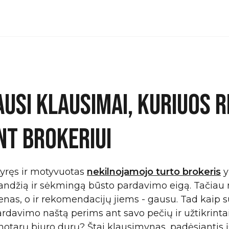
AUSI KLAUSIMAI, KURIUOS R
NT BROKERIUI
tyręs ir motyvuotas
nekilnojamojo turto brokeris
y
klandžią ir sėkmingą būsto pardavimo eigą. Tačiau
enas, o ir rekomendacijų jiems - gausu. Tad kaip s
pardavimo naštą perims ant savo pečių ir užtikrinta
notarų biuro durų? Štai klausimynas, padėsiantis įs