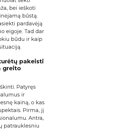
 nuolat sekti
ža, bei ieškoti
vinėjamą būstą.
asiekti pardavėją
mo eigoje. Tad dar
kiu būdu ir kaip
tuaciją.
turėtų pakeisti
 greito
škinti. Patyręs
valumus ir
desnę kainą, o kas
pektais. Pirma, jį
sionalumu. Antra,
tų patrauklesniu