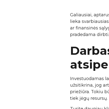
Galiausiai, aptar
lieka svarbiausia
ar finansinės sąly
pradedama dirbti
Darbas
atsipe
Investuodamas lai
užsitikrina, jog a
priežiūra. Tokiu b
tiek jėgų resursų.
Turite daugiau kl