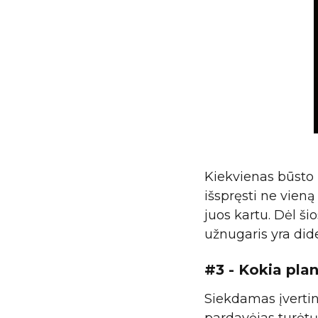
Kiekvienas būsto 
išspręsti ne vieną 
juos kartu. Dėl š
užnugaris yra did
#3 - Kokia pl
Siekdamas įvertin