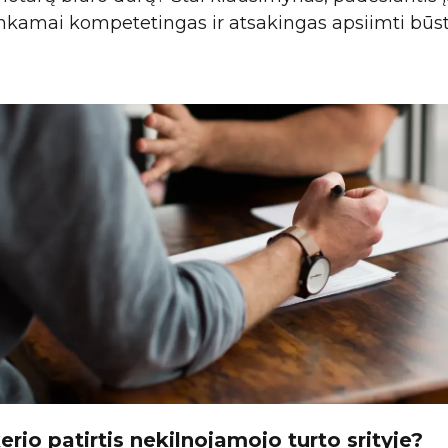
ankamai kompetetingas ir atsakingas apsiimti būs
erio patirtis nekilnojamojo turto srityje?