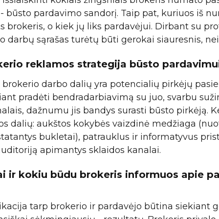
išsiaiškinti kokiais žingsniais brokeris numato pas
lą - būsto pardavimo sandorį. Taip pat, kuriuos iš 
ts brokeris, o kiek jų liks pardavėjui. Dirbant su pr
 darbų sąrašas turėtų būti gerokai siauresnis, nei
kerio reklamos strategija būsto pardavimu
 brokerio darbo dalių yra potencialių pirkėjų pasi
iant pradėti bendradarbiavimą su juo, svarbu suži
lais, dažnumu jis bandys surasti būsto pirkėją. Ke
os dalių: aukštos kokybės vaizdinė medžiaga (nuo
istatantys bukletai), patrauklus ir informatyvus pris
 auditoriją apimantys sklaidos kanalai.
ai ir kokiu būdu brokeris informuos apie p
acija tarp brokerio ir pardavėjo būtina siekiant g