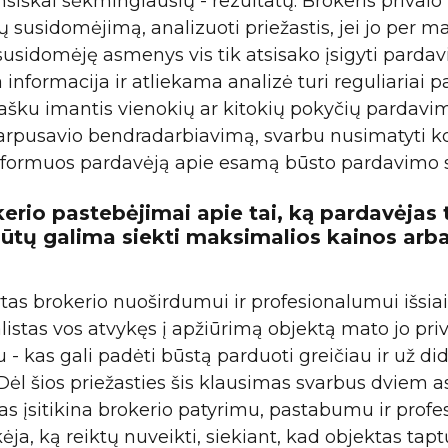
ansiškai sėkmingiausių - rezultatų. Brokeris privalo
ų susidomėjimą, analizuoti priežastis, jei jo per ma
usidomėję asmenys vis tik atsisako įsigyti parda
informacija ir atliekama analizė turi reguliariai p
 tašku imantis vienokių ar kitokių pokyčių pardavi
arpusavio bendradarbiavimą, svarbu nusimatyti ko
nformuos pardavėją apie esamą būsto pardavimo si
erio pastebėjimai apie tai, ką pardavėjas 
 būtų galima siekti maksimalios kainos arba
tas brokerio nuoširdumui ir profesionalumui išsiai
alistas vos atvykęs į apžiūrimą objektą mato jo pri
 - kas gali padėti būstą parduoti greičiau ir už di
. Dėl šios priežasties šis klausimas svarbus dviem as
s įsitikina brokerio patyrimu, pastabumu ir profe
ja, ką reiktų nuveikti, siekiant, kad objektas tap