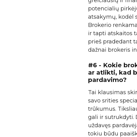
greičiausių ir fin
potencialių pirkėj
atsakymų, kodėl s
Brokerio renkama 
ir tapti atskaitos
prieš pradedant t
dažnai brokeris i
#6 - Kokie brok
ar atlikti, kad
pardavimo?
Tai klausimas skir
savo srities speci
trūkumus. Tiksliau
gali ir sutrukdyti
uždavęs pardavėja
tokiu būdu paaiškė