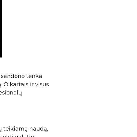
 sandorio tenka
. O kartais ir visus
fesionalų
ų teikiamą naudą,