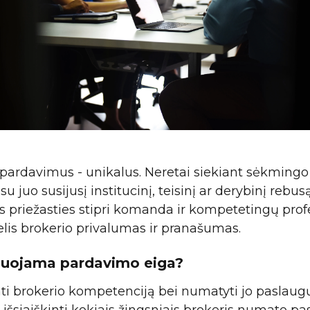
pardavimus - unikalus. Neretai siekiant sėkmingo
su juo susijusį institucinį, teisinį ar derybinį rebusą
ios priežasties stipri komanda ir kompetetingų pro
elis brokerio privalumas ir pranašumas.
anuojama pardavimo eiga?
ti brokerio kompetenciją bei numatyti jo paslaug