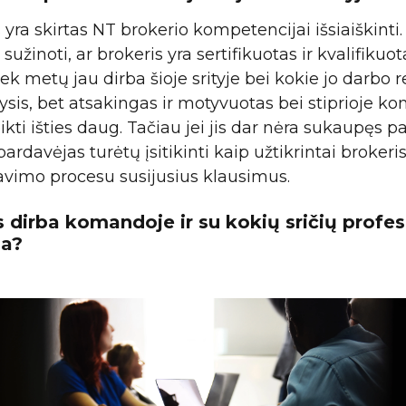
yra skirtas NT brokerio kompetencijai išsiaiškinti
užinoti, ar brokeris yra sertifikuotas ir kvalifikuot
iek metų jau dirba šioje srityje bei kokie jo darbo 
ysis, bet atsakingas ir motyvuotas bei stiprioje k
ikti išties daug. Tačiau jei jis dar nėra sukaupęs
ardavėjas turėtų įsitikinti kaip užtikrintai brokeris
davimo procesu susijusius klausimus.
s dirba komandoje ir su kokių sričių profes
ja?