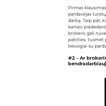
Pirmas klausimas 
pardavėjas turėtų s
darbą. Taip pat, k
kartais pradedant
brokeris gali nuve
patirties, tuomet p
tiesiogiai su par
#2 - Ar brokeri
bendradarbiau