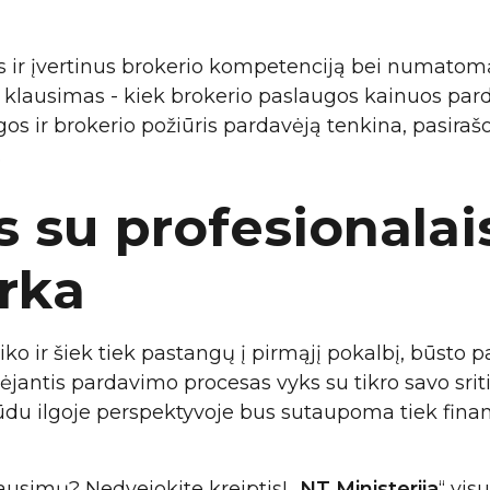
us ir įvertinus brokerio kompetenciją bei numato
s klausimas - kiek brokerio paslaugos kainuos parda
gos ir brokerio požiūris pardavėją tenkina, pasiraš
.
 su profesionalais
rka
ko ir šiek tiek pastangų į pirmąjį pokalbį, būsto 
rtėjantis pardavimo procesas vyks su tikro savo srit
ūdu ilgoje perspektyvoje bus sutaupoma tiek finans
ausimų? Nedvejokite kreiptis! „
NT Ministerija
“ vis