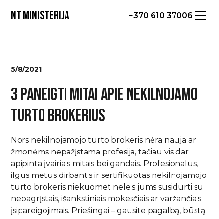
NT ministerija
+370 610 37006
5/8/2021
3 PANEIGTI MITAI APIE NEKILNOJAMO
TURTO BROKERIUS
Nors nekilnojamojo turto brokeris nėra nauja ar
žmonėms nepažįstama profesija, tačiau vis dar
apipinta įvairiais mitais bei gandais. Profesionalus,
ilgus metus dirbantis ir sertifikuotas nekilnojamojo
turto brokeris niekuomet neleis jums susidurti su
nepagrįstais, išankstiniais mokesčiais ar varžančiais
įsipareigojimais. Priešingai – gausite pagalbą, būstą