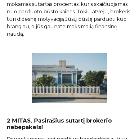
mokamas sutartas procentas, kuris skaičiuojamas
nuo parduoto būsto kainos. Tokiu atveju, brokeris
turi didesnę motyvaciją Jūsų būstą parduoti kuo
brangiau, o jūs gaunate maksimalią finansinę
naudą.
2 MITAS. Pasirašius sutartį brokerio
nebepakeisi