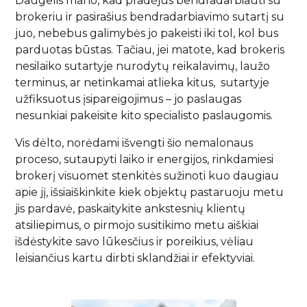
Daugelis mano, kad pradėjus bendradarbiauti su
brokeriu ir pasirašius bendradarbiavimo sutartį su
juo, nebebus galimybės jo pakeisti iki tol, kol bus
parduotas būstas. Tačiau, jei matote, kad brokeris
nesilaiko sutartyje nurodytų reikalavimų, laužo
terminus, ar netinkamai atlieka kitus, sutartyje
užfiksuotus įsipareigojimus – jo paslaugas
nesunkiai pakeisite kito specialisto paslaugomis.
Vis dėlto, norėdami išvengti šio nemalonaus
proceso, sutaupyti laiko ir energijos, rinkdamiesi
brokerį visuomet stenkitės sužinoti kuo daugiau
apie jį, išsiaiškinkite kiek objektų pastaruoju metu
jis pardavė, paskaitykite ankstesnių klientų
atsiliepimus, o pirmojo susitikimo metu aiškiai
išdėstykite savo lūkesčius ir poreikius, vėliau
leisiančius kartu dirbti sklandžiai ir efektyviai.