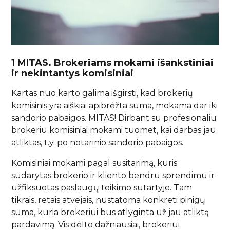
1 MITAS. Brokeriams mokami išankstiniai
ir nekintantys komisiniai
Kartas nuo karto galima išgirsti, kad brokerių
komisinis yra aiškiai apibrėžta suma, mokama dar iki
sandorio pabaigos. MITAS! Dirbant su profesionaliu
brokeriu komisiniai mokami tuomet, kai darbas jau
atliktas, t.y. po notarinio sandorio pabaigos.
Komisiniai mokami pagal susitarimą, kuris
sudarytas brokerio ir kliento bendru sprendimu ir
užfiksuotas paslaugų teikimo sutartyje. Tam
tikrais, retais atvejais, nustatoma konkreti pinigų
suma, kuria brokeriui bus atlyginta už jau atliktą
pardavimą. Vis dėlto dažniausiai, brokeriui