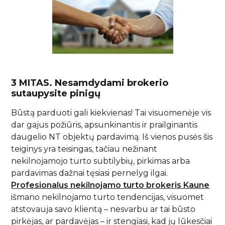
3 MITAS. Nesamdydami brokerio
sutaupysite pinigų
Būstą parduoti gali kiekvienas! Tai visuomenėje vis
dar gajus požiūris, apsunkinantis ir prailginantis
daugelio NT objektų pardavimą. Iš vienos pusės šis
teiginys yra teisingas, tačiau nežinant
nekilnojamojo turto subtilybių, pirkimas arba
pardavimas dažnai tęsiasi pernelyg ilgai.
Profesionalus nekilnojamo turto brokeris Kaune
išmano nekilnojamo turto tendencijas, visuomet
atstovauja savo klientą – nesvarbu ar tai būsto
pirkėjas, ar pardavėjas – ir stengiasi, kad jų lūkesčiai