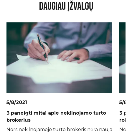
DAUGIAU ĮŽVALGŲ
5/8/2021
5/8/
3 paneigti mitai apie nekilnojamo turto
3 pa
brokerius
roke
Nors nekilnojamojo turto brokeris nėra nauja
Nors 