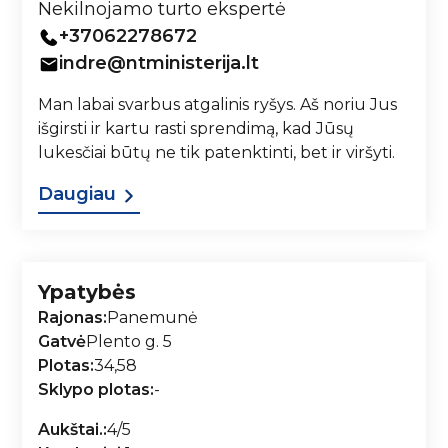
Nekilnojamo turto ekspertė
+37062278672
indre@ntministerija.lt
Man labai svarbus atgalinis ryšys. Aš noriu Jus
išgirsti ir kartu rasti sprendimą, kad Jūsų
lukesčiai būtų ne tik patenktinti, bet ir viršyti.
Daugiau
Ypatybės
Rajonas:
Panemunė
Gatvė
Plento g. 5
Plotas:
34,58
Sklypo plotas:
-
Aukštai.:
4/5