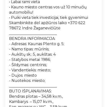
• Labai rami vieta
• Kauno miesto centras vos už 10 minučių
automobiliu!
• Puiki vieta tiek investicijai, tiek gyvenimui
Skambinkite dėl apžiūros laiko +370 622
78672 Indrė Žaganevičiūtė
_________________________
BENDRA INFORMACIJA:
- Adresas: Kaunas Plento g. 5;
- Namo tipas: mūrinis;
- Aukštų sk.: 5, aukštas: 4
- Statybos metai: 1986;
- Šildymas: centrinis;
- Vandentiekis: miesto;
- Dujos: miesto
- Nuotekos: miesto;
_________________________
BUTO IŠPLANAVIMAS:
Bendras plotas – 34,58 kv.m.,
Kambarys – 15,07 kv.m.,
San. mazgas su WC – 3,59 kv.m..