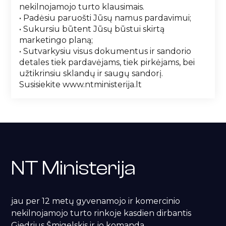
nekilnojamojo turto klausimais.
• Padėsiu paruošti Jūsų namus pardavimui;
• Sukursiu būtent Jūsų būstui skirtą
marketingo planą;
• Sutvarkysiu visus dokumentus ir sandorio
detales tiek pardavėjams, tiek pirkėjams, bei
užtikrinsiu sklandų ir saugų sandorį.
Susisiekite www.ntministerija.lt
NT Ministerija
jau per 12 metų gyvenamojo ir komercinio
nekilnojamojo turto rinkoje kasdien dirbantis
Giedrius Šmigelskis ir jo komanda.