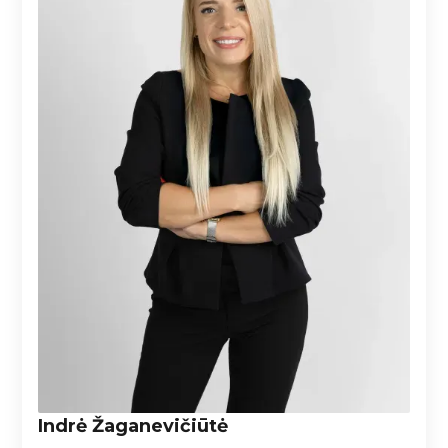
Indrė Žaganevičiūtė