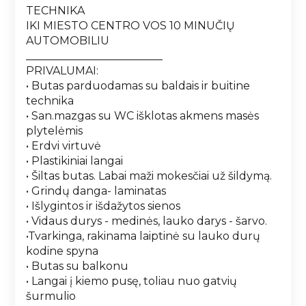
TECHNIKA
IKI MIESTO CENTRO VOS 10 MINUČIŲ
AUTOMOBILIU
_________________________
PRIVALUMAI:
• Butas parduodamas su baldais ir buitine
technika
• San.mazgas su WC išklotas akmens masės
plytelėmis
• Erdvi virtuvė
• Plastikiniai langai
• Šiltas butas. Labai maži mokesčiai už šildymą.
• Grindų danga- laminatas
• Išlygintos ir išdažytos sienos
• Vidaus durys - medinės, lauko darys - šarvo.
•Tvarkinga, rakinama laiptinė su lauko durų
kodine spyna
• Butas su balkonu
• Langai į kiemo pusę, toliau nuo gatvių
šurmulio